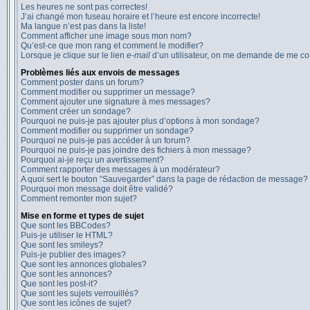
Les heures ne sont pas correctes!
J’ai changé mon fuseau horaire et l’heure est encore incorrecte!
Ma langue n’est pas dans la liste!
Comment afficher une image sous mon nom?
Qu’est-ce que mon rang et comment le modifier?
Lorsque je clique sur le lien
e-mail
d’un utilisateur, on me demande de me c
Problèmes liés aux envois de messages
Comment poster dans un forum?
Comment modifier ou supprimer un message?
Comment ajouter une signature à mes messages?
Comment créer un sondage?
Pourquoi ne puis-je pas ajouter plus d’options à mon sondage?
Comment modifier ou supprimer un sondage?
Pourquoi ne puis-je pas accéder à un forum?
Pourquoi ne puis-je pas joindre des fichiers à mon message?
Pourquoi ai-je reçu un avertissement?
Comment rapporter des messages à un modérateur?
A quoi sert le bouton “Sauvegarder” dans la page de rédaction de message?
Pourquoi mon message doit être validé?
Comment remonter mon sujet?
Mise en forme et types de sujet
Que sont les BBCodes?
Puis-je utiliser le HTML?
Que sont les smileys?
Puis-je publier des images?
Que sont les annonces globales?
Que sont les annonces?
Que sont les post-it?
Que sont les sujets verrouillés?
Que sont les icônes de sujet?