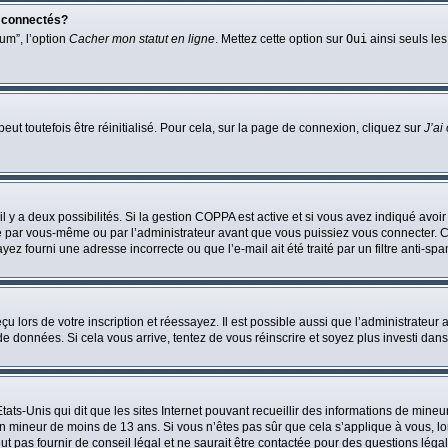
s connectés?
um”, l’option
Cacher mon statut en ligne
. Mettez cette option sur
Oui
ainsi seuls les
ut toutefois être réinitialisé. Pour cela, sur la page de connexion, cliquez sur
J’ai
 il y a deux possibilités. Si la gestion COPPA est active et si vous avez indiqué avoir
e par vous-même ou par l’administrateur avant que vous puissiez vous connecter. Cet
yez fourni une adresse incorrecte ou que l’e-mail ait été traité par un filtre anti-spa
 lors de votre inscription et réessayez. Il est possible aussi que l’administrateur 
 de données. Si cela vous arrive, tentez de vous réinscrire et soyez plus investi dans
tats-Unis qui dit que les sites Internet pouvant recueillir des informations de mi
r un mineur de moins de 13 ans. Si vous n’êtes pas sûr que cela s’applique à vous, l
 pas fournir de conseil légal et ne saurait être contactée pour des questions légal