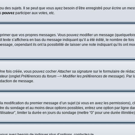
 des sujets. Il se peut que vous ayez besoin d’être enregistré pour écrire un mes
us
pouvez
participer aux votes, etc.
pprimer que vos propres messages. Vous pouvez modifier un message (quelquefois d
te s’affichera en bas du message indiquant qu’il a été édité, le nombre de fois qu’
ssage, cependant ils ont la possibilité de laisser une note indiquant qu’ils ont mo
 Une fois créée, vous pouvez cocher
Attacher sa signature
sur le formulaire de réda
ateur (onglet
Préférences du forum --> Modifier les préférences de message
). Par 
édaction de message.
u la modification du premier message d’un sujet (si vous en avez les permissions), c
titre du sondage et au moins deux options possibles, entrez une option par ligne 
ilisateur”, limiter la durée en jours du sondage (mettre “0” pour une durée illimitée)
vous avez besoin de indiquer plus d’options, contactez-le.