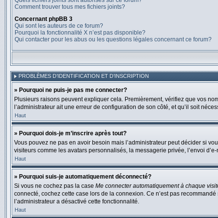
Quels fichiers joints sont autorisés sur ce forum?
Comment trouver tous mes fichiers joints?
Concernant phpBB 3
Qui sont les auteurs de ce forum?
Pourquoi la fonctionnalité X n’est pas disponible?
Qui contacter pour les abus ou les questions légales concernant ce forum?
PROBLÈMES D’IDENTIFICATION ET D’INSCRIPTION
» Pourquoi ne puis-je pas me connecter?
Plusieurs raisons peuvent expliquer cela. Premièrement, vérifiez que vos nom d’
l’administrateur ait une erreur de configuration de son côté, et qu’il soit nécess
Haut
» Pourquoi dois-je m’inscrire après tout?
Vous pouvez ne pas en avoir besoin mais l’administrateur peut décider si vou
visiteurs comme les avatars personnalisés, la messagerie privée, l’envoi d’e-
Haut
» Pourquoi suis-je automatiquement déconnecté?
Si vous ne cochez pas la case
Me connecter automatiquement à chaque visit
connecté, cochez cette case lors de la connexion. Ce n’est pas recommandé si 
l’administrateur a désactivé cette fonctionnalité.
Haut