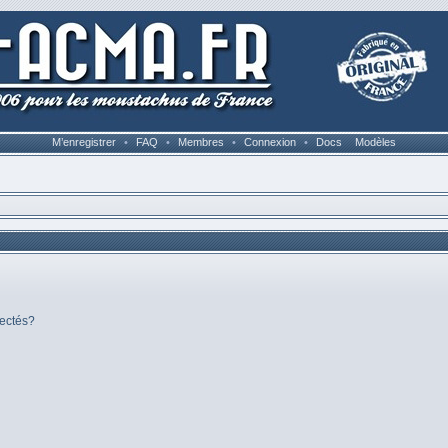
M’enregistrer
•
FAQ
•
Membres
•
Connexion
•
Docs
Modèles
nectés?