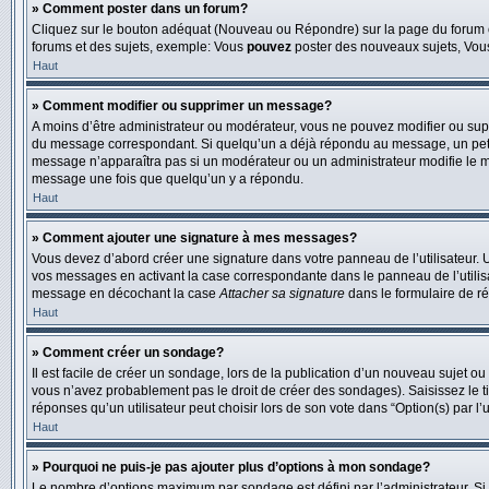
» Comment poster dans un forum?
Cliquez sur le bouton adéquat (Nouveau ou Répondre) sur la page du forum ou
forums et des sujets, exemple: Vous
pouvez
poster des nouveaux sujets, Vo
Haut
» Comment modifier ou supprimer un message?
A moins d’être administrateur ou modérateur, vous ne pouvez modifier ou su
du message correspondant. Si quelqu’un a déjà répondu au message, un petit tex
message n’apparaîtra pas si un modérateur ou un administrateur modifie le me
message une fois que quelqu’un y a répondu.
Haut
» Comment ajouter une signature à mes messages?
Vous devez d’abord créer une signature dans votre panneau de l’utilisateur.
vos messages en activant la case correspondante dans le panneau de l’utilis
message en décochant la case
Attacher sa signature
dans le formulaire de r
Haut
» Comment créer un sondage?
Il est facile de créer un sondage, lors de la publication d’un nouveau sujet o
vous n’avez probablement pas le droit de créer des sondages). Saisissez le 
réponses qu’un utilisateur peut choisir lors de son vote dans “Option(s) par l’ut
Haut
» Pourquoi ne puis-je pas ajouter plus d’options à mon sondage?
Le nombre d’options maximum par sondage est défini par l’administrateur. Si 