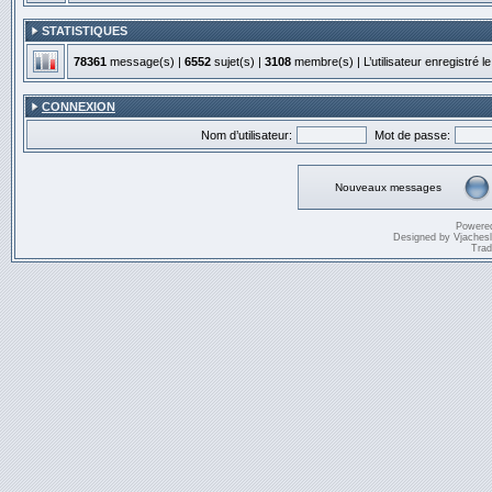
STATISTIQUES
78361
message(s) |
6552
sujet(s) |
3108
membre(s) | L’utilisateur enregistré l
CONNEXION
Nom d’utilisateur:
Mot de passe:
Nouveaux messages
Powere
Designed by
Vjaches
Trad