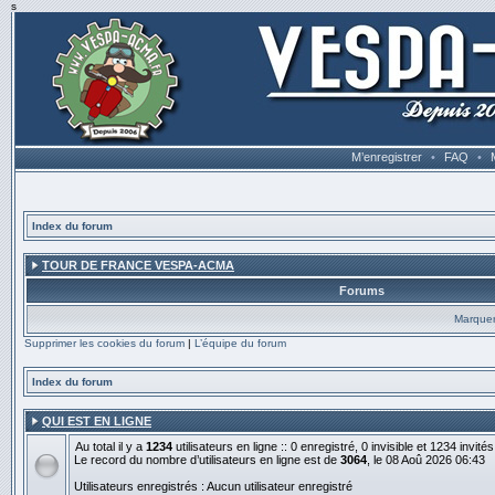
s
M’enregistrer
•
FAQ
•
Index du forum
TOUR DE FRANCE VESPA-ACMA
Forums
Marquer
Supprimer les cookies du forum
|
L’équipe du forum
Index du forum
QUI EST EN LIGNE
Au total il y a
1234
utilisateurs en ligne :: 0 enregistré, 0 invisible et 1234 invit
Le record du nombre d’utilisateurs en ligne est de
3064
, le 08 Aoû 2026 06:43
Utilisateurs enregistrés : Aucun utilisateur enregistré