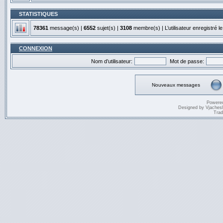
STATISTIQUES
78361
message(s) |
6552
sujet(s) |
3108
membre(s) | L’utilisateur enregistré l
CONNEXION
Nom d’utilisateur:
Mot de passe:
Nouveaux messages
Powere
Designed by
Vjaches
Trad