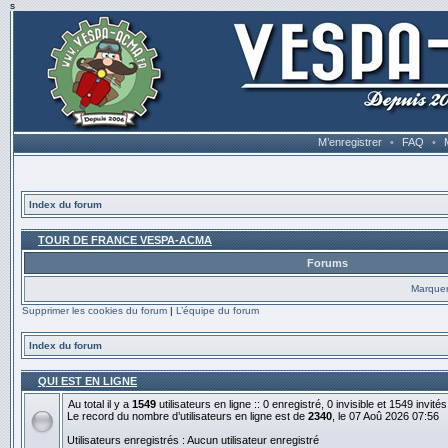
s
M’enregistrer
•
FAQ
•
Index du forum
TOUR DE FRANCE VESPA-ACMA
Forums
Marquer
Supprimer les cookies du forum
|
L’équipe du forum
Index du forum
QUI EST EN LIGNE
Au total il y a
1549
utilisateurs en ligne :: 0 enregistré, 0 invisible et 1549 invit
Le record du nombre d’utilisateurs en ligne est de
2340
, le 07 Aoû 2026 07:56
Utilisateurs enregistrés : Aucun utilisateur enregistré