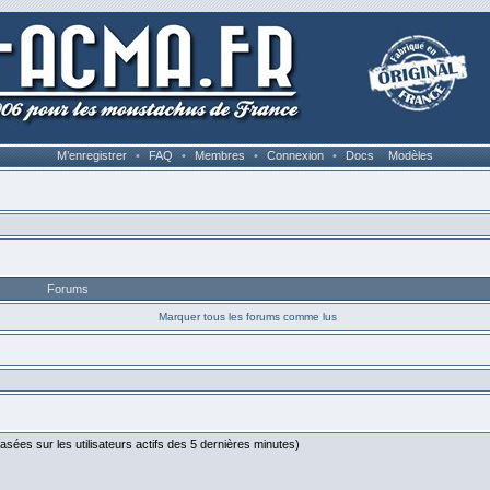
M’enregistrer
•
FAQ
•
Membres
•
Connexion
•
Docs
Modèles
Forums
Marquer tous les forums comme lus
 (basées sur les utilisateurs actifs des 5 dernières minutes)