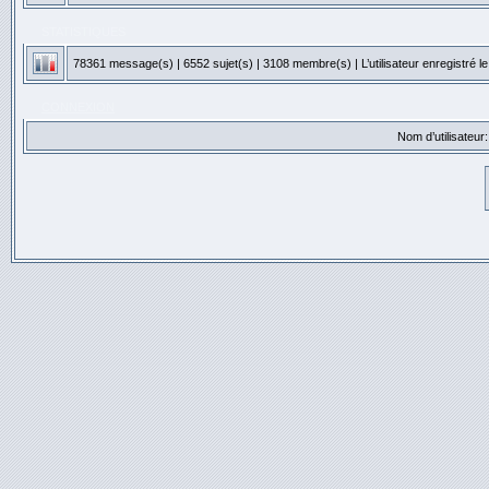
STATISTIQUES
78361
message(s) |
6552
sujet(s) |
3108
membre(s) | L’utilisateur enregistré l
CONNEXION
Nom d’utilisateur: