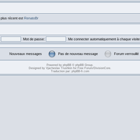
e plus récent est
RenatoBr
Mot de passe:
Me connecter automatiquement à chaque visite
Nouveaux messages
Pas de nouveau message
Forum verrouillé
Powered by
phpBB
© phpBB Group.
Designed by
Vjacheslav Trushkin
for
Free Forum
/
DivisionCore
.
Traduction par:
phpBB-fr.com