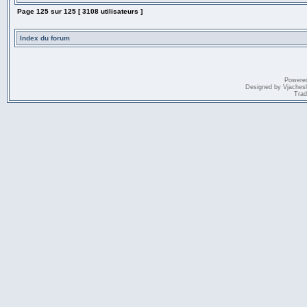
Page
125
sur
125
[ 3108 utilisateurs ]
Index du forum
Powere
Designed by
Vjaches
Trad