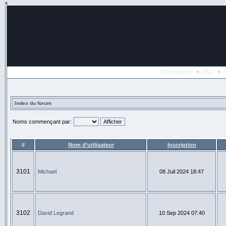
s
M’enregistrer
•
FAQ
•
Index du forum
Noms commençant par:
MEMBRES
#
Nom d’utilisateur
Inscription
3101
Michael
08 Juil 2024 18:47
3102
David Legrand
10 Sep 2024 07:40