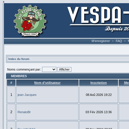
s
M’enregistrer
•
FAQ
•
Index du forum
Noms commençant par:
MEMBRES
#
Nom d’utilisateur
Inscription
Me
1
jean-Jacques
08 Aoû 2026 19:22
2
RenatoBr
03 Fév 2026 13:36