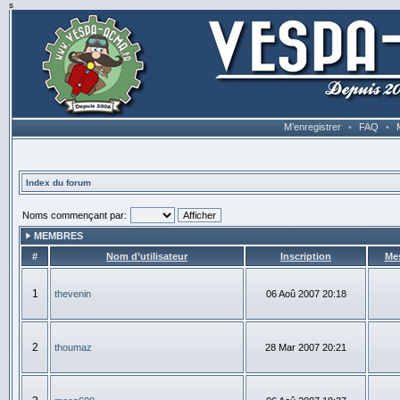
s
M’enregistrer
•
FAQ
•
Index du forum
Noms commençant par:
MEMBRES
#
Nom d’utilisateur
Inscription
Me
1
thevenin
06 Aoû 2007 20:18
2
thoumaz
28 Mar 2007 20:21