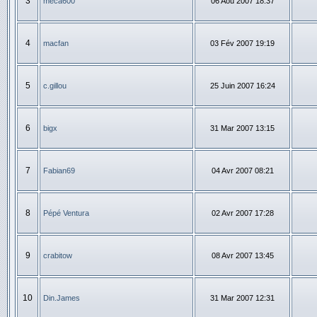
3
meca600
06 Aoû 2007 18:37
4
macfan
03 Fév 2007 19:19
5
c.gillou
25 Juin 2007 16:24
6
bigx
31 Mar 2007 13:15
7
Fabian69
04 Avr 2007 08:21
8
Pépé Ventura
02 Avr 2007 17:28
9
crabitow
08 Avr 2007 13:45
10
Din.James
31 Mar 2007 12:31