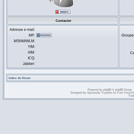
Contacter
Adresse e-mail:
MP:
Groupes
MSNM/WLM:
YIM:
AIM:
Ce
ICQ:
Jabber:
Index du forum
Powered by
phpBB
© phpBB Group.
Designed by
Vjacheslav Trushkin
for
Free Forum
/
Trad