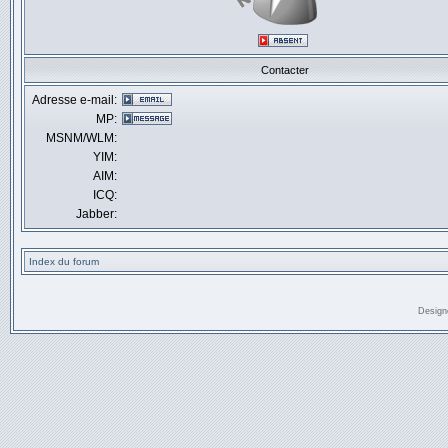
Contacter
Adresse e-mail:
MP:
MSNM/WLM:
YIM:
AIM:
ICQ:
Jabber:
Index du forum
Design