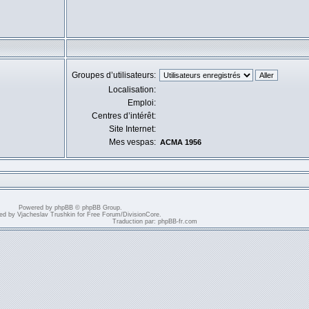
Groupes d’utilisateurs:
Localisation:
Emploi:
Centres d’intérêt:
Site Internet:
Mes vespas:
ACMA 1956
Powered by
phpBB
© phpBB Group.
ed by
Vjacheslav Trushkin
for
Free Forum
/
DivisionCore
.
Traduction par:
phpBB-fr.com