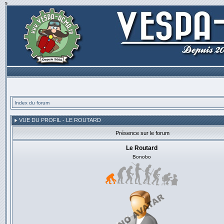
s
Index du forum
VUE DU PROFIL - LE ROUTARD
Présence sur le forum
Le Routard
Bonobo