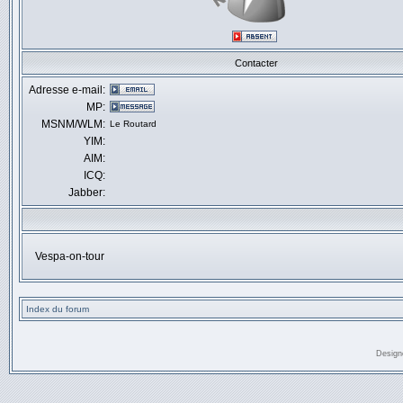
Contacter
Adresse e-mail:
MP:
MSNM/WLM:
Le Routard
YIM:
AIM:
ICQ:
Jabber:
Vespa-on-tour
Index du forum
Design