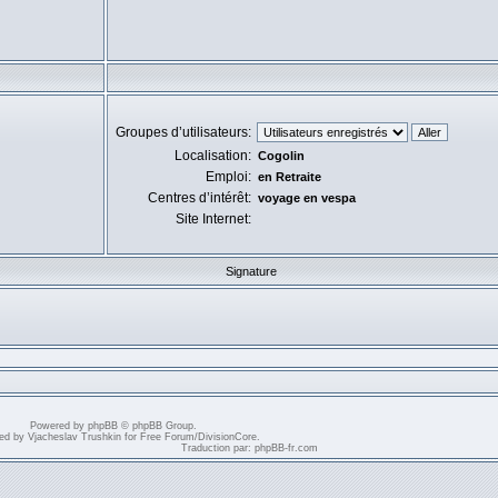
Groupes d’utilisateurs:
Localisation:
Cogolin
Emploi:
en Retraite
Centres d’intérêt:
voyage en vespa
Site Internet:
Signature
Powered by
phpBB
© phpBB Group.
ed by
Vjacheslav Trushkin
for
Free Forum
/
DivisionCore
.
Traduction par:
phpBB-fr.com