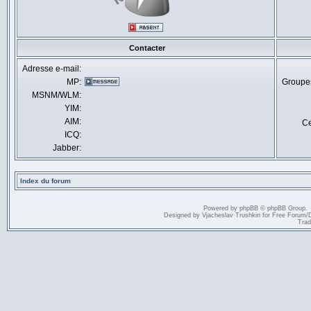
Contacter
Adresse e-mail:
MP:
Groupes
MSNM/WLM:
YIM:
AIM:
Ce
ICQ:
Jabber:
Index du forum
Powered by
phpBB
© phpBB Group.
Designed by
Vjacheslav Trushkin
for
Free Forum
/
Trad