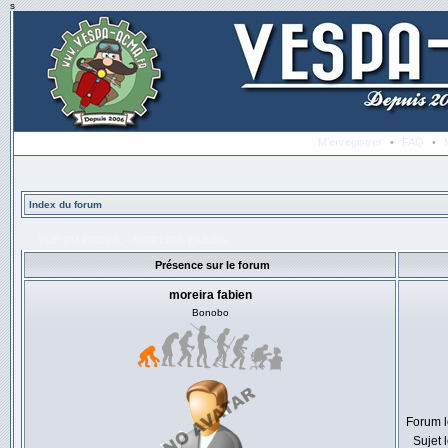
s
M’enregistrer
•
FAQ
•
Index du forum
VUE DU PROFIL - MOREIRA FABIEN
Présence sur le forum
moreira fabien
Bonobo
Forum l
Sujet 