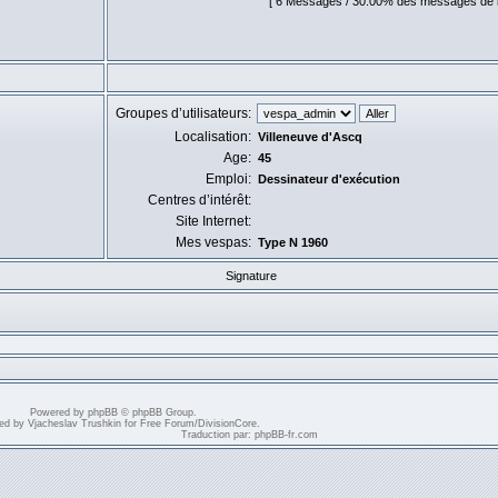
[ 6 Messages / 30.00% des messages de l’u
Groupes d’utilisateurs:
Localisation:
Villeneuve d'Ascq
Age:
45
Emploi:
Dessinateur d'exécution
Centres d’intérêt:
Site Internet:
Mes vespas:
Type N 1960
Signature
Powered by
phpBB
© phpBB Group.
ed by
Vjacheslav Trushkin
for
Free Forum
/
DivisionCore
.
Traduction par:
phpBB-fr.com