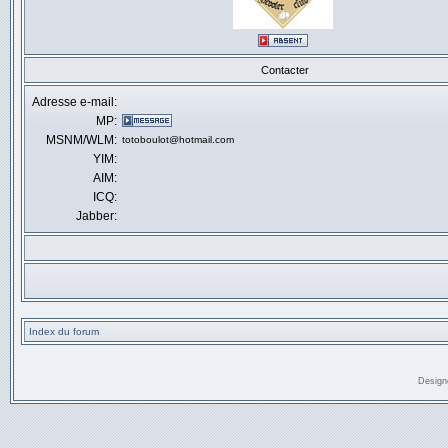
Contacter
Adresse e-mail:
MP:
MSNM/WLM:
totoboulot@hotmail.com
YIM:
AIM:
ICQ:
Jabber:
Index du forum
Design