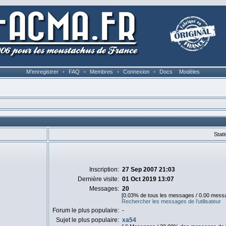
M’enregistrer
•
FAQ
•
Membres
•
Connexion
•
Docs
Modèles
Stati
Inscription:
27 Sep 2007 21:03
Dernière visite:
01 Oct 2019 13:07
Messages:
20
[0.03% de tous les messages / 0.00 messa
Rechercher les messages de l’utilisateur
Forum le plus populaire:
-
Sujet le plus populaire:
xa54