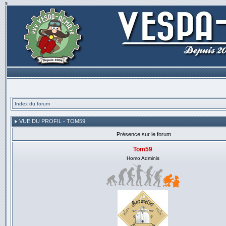
s
Index du forum
VUE DU PROFIL - TOM59
Présence sur le forum
Tom59
Homo Adminis