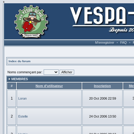
s
M’enregistrer
•
FAQ
•
Index du forum
Noms commençant par:
MEMBRES
#
Nom d’utilisateur
Inscription
Me
1
Loran
20 Oct 2006 22:59
2
Estelle
24 Oct 2006 13:50