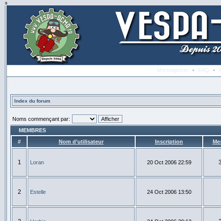
s
M’enregistrer
•
FAQ
•
Index du forum
Noms commençant par:
MEMBRES
#
Nom d’utilisateur
Inscription
Me
1
Loran
20 Oct 2006 22:59
2
Estelle
24 Oct 2006 13:50