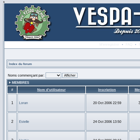
s
M’enregistrer
•
FAQ
•
Index du forum
Noms commençant par:
MEMBRES
#
Nom d’utilisateur
Inscription
Me
1
Loran
20 Oct 2006 22:59
2
Estelle
24 Oct 2006 13:50