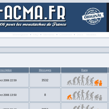
M’enregistrer
•
FAQ
•
Membres
•
Connexion
•
Docs
Modèles
Inscription
Messages
Rang
3532
ct 2006 22:59
8
ct 2006 13:50