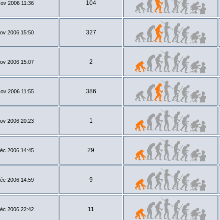
104
ov 2006 11:36
327
ov 2006 15:50
2
ov 2006 15:07
386
ov 2006 11:55
1
ov 2006 20:23
29
éc 2006 14:45
9
éc 2006 14:59
11
éc 2006 22:42