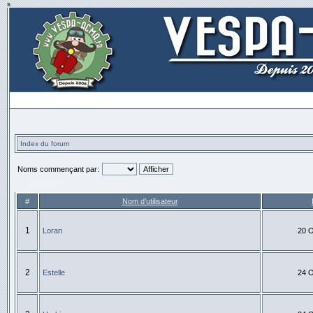
s
Index du forum
Noms commençant par:
MEMBRES
#
Nom d’utilisateur
1
Loran
20 O
2
Estelle
24 O