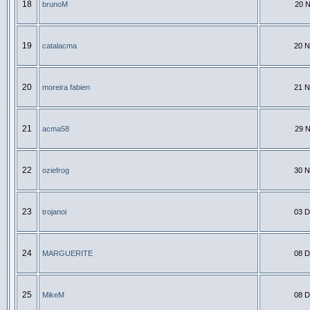
18
brunoM
20 N
19
catalacma
20 N
20
moreira fabien
21 N
21
acma58
29 N
22
oziefrog
30 N
23
trojanoi
03 D
24
MARGUERITE
08 D
25
MikeM
08 D