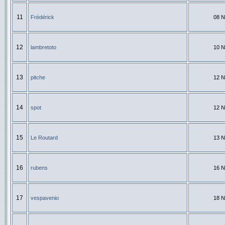
11
Frédérick
08 N
12
lambretoto
10 N
13
pitche
12 N
14
spot
12 N
15
Le Routard
13 N
16
rubens
16 N
17
vespavenio
18 N