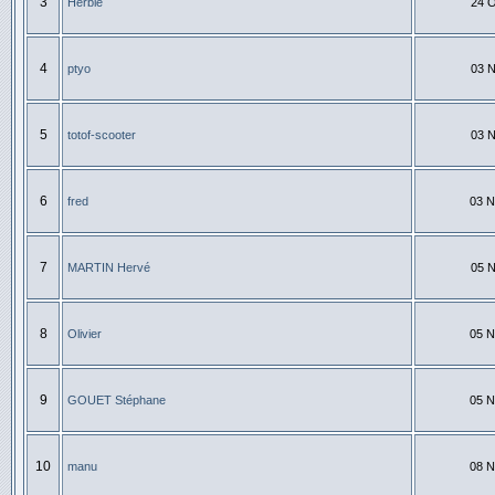
3
Herbie
24 O
4
ptyo
03 N
5
totof-scooter
03 N
6
fred
03 N
7
MARTIN Hervé
05 N
8
Olivier
05 N
9
GOUET Stéphane
05 N
10
manu
08 N