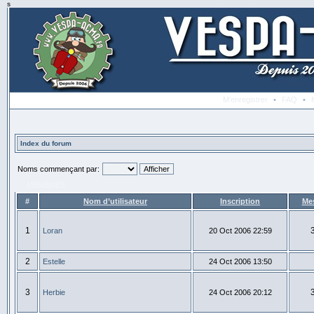
s
M’enregistrer
•
FAQ
•
Index du forum
Noms commençant par:
MEMBRES
#
Nom d’utilisateur
Inscription
Me
1
Loran
20 Oct 2006 22:59
2
Estelle
24 Oct 2006 13:50
3
Herbie
24 Oct 2006 20:12