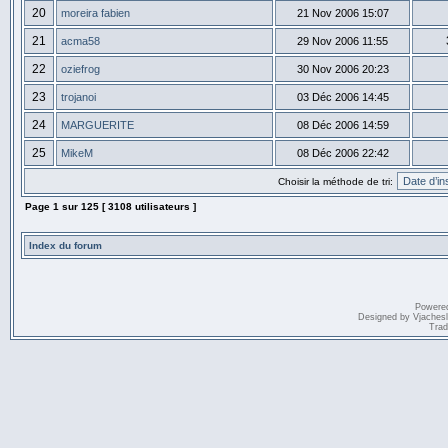
20
moreira fabien
21 Nov 2006 15:07
21
acma58
29 Nov 2006 11:55
22
oziefrog
30 Nov 2006 20:23
23
trojanoi
03 Déc 2006 14:45
24
MARGUERITE
08 Déc 2006 14:59
25
MikeM
08 Déc 2006 22:42
Choisir la méthode de tri:
Page
1
sur
125
[ 3108 utilisateurs ]
Index du forum
Powere
Designed by
Vjaches
Trad