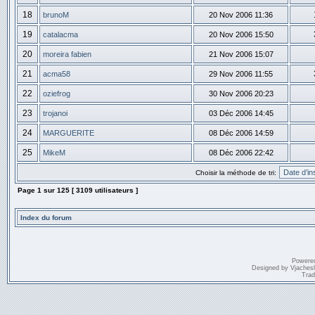
18
brunoM
20 Nov 2006 11:36
19
catalacma
20 Nov 2006 15:50
20
moreira fabien
21 Nov 2006 15:07
21
acma58
29 Nov 2006 11:55
22
oziefrog
30 Nov 2006 20:23
23
trojanoi
03 Déc 2006 14:45
24
MARGUERITE
08 Déc 2006 14:59
25
MikeM
08 Déc 2006 22:42
Choisir la méthode de tri:
Page
1
sur
125
[ 3109 utilisateurs ]
Index du forum
Powere
Designed by
Vjaches
Trad