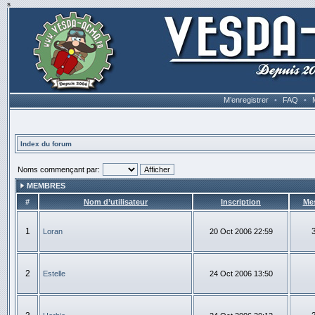
s
M’enregistrer
•
FAQ
•
Index du forum
Noms commençant par:
MEMBRES
#
Nom d’utilisateur
Inscription
Me
1
Loran
20 Oct 2006 22:59
2
Estelle
24 Oct 2006 13:50