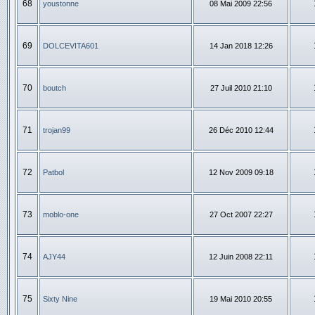
68
youstonne
08 Mai 2009 22:56
69
DOLCEVITA601
14 Jan 2018 12:26
70
boutch
27 Juil 2010 21:10
71
trojan99
26 Déc 2010 12:44
72
Patbol
12 Nov 2009 09:18
73
moblo-one
27 Oct 2007 22:27
74
AJY44
12 Juin 2008 22:11
75
Sixty Nine
19 Mai 2010 20:55