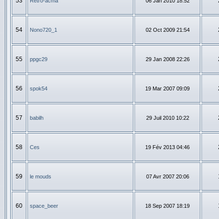
53
Rétro-acma
06 Jan 2010 18:52
54
Nono720_1
02 Oct 2009 21:54
55
ppgc29
29 Jan 2008 22:26
56
spok54
19 Mar 2007 09:09
57
babilh
29 Juil 2010 10:22
58
Ces
19 Fév 2013 04:46
59
le mouds
07 Avr 2007 20:06
60
space_beer
18 Sep 2007 18:19