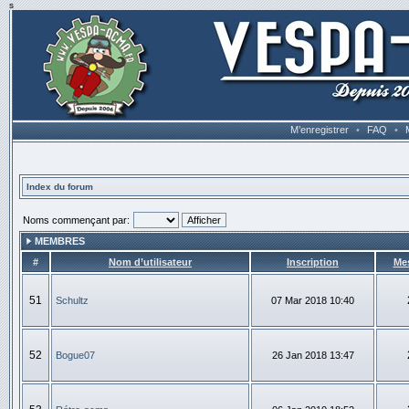
s
M’enregistrer
•
FAQ
•
Index du forum
Noms commençant par:
MEMBRES
#
Nom d’utilisateur
Inscription
Me
51
Schultz
07 Mar 2018 10:40
52
Bogue07
26 Jan 2018 13:47