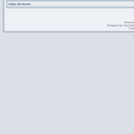
Index du forum
Powere
Designed by
Vjaches
Trad