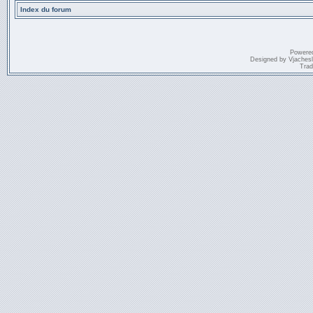
Index du forum
Powere
Designed by
Vjaches
Trad