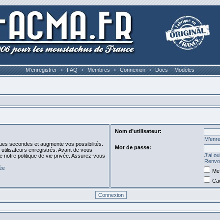
M’enregistrer
•
FAQ
•
Membres
•
Connexion
•
Docs
Modèles
Nom d’utilisateur:
M’enre
ues secondes et augmente vos possibilités.
Mot de passe:
utilisateurs enregistrés. Avant de vous
J’ai o
de notre politique de vie privée. Assurez-vous
Renvoy
vée
Me 
Cac