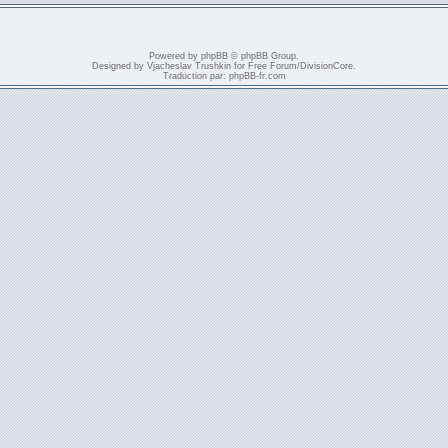
Powered by
phpBB
© phpBB Group.
Designed by
Vjacheslav Trushkin
for
Free Forum
/
DivisionCore
.
Traduction par:
phpBB-fr.com