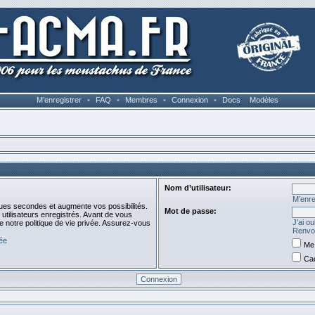
M’enregistrer
•
FAQ
•
Membres
•
Connexion
•
Docs
Modèles
Nom d’utilisateur:
M’enre
ues secondes et augmente vos possibilités.
Mot de passe:
utilisateurs enregistrés. Avant de vous
J’ai o
de notre politique de vie privée. Assurez-vous
Renvoy
vée
Me 
Cac