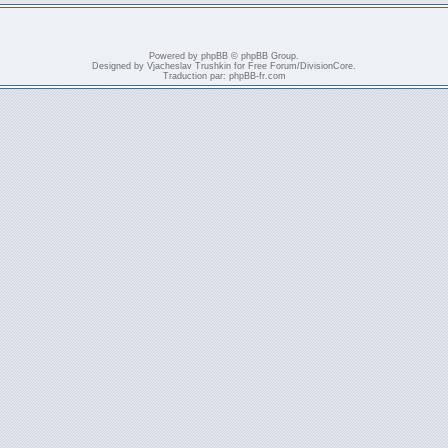
Powered by
phpBB
© phpBB Group.
Designed by
Vjacheslav Trushkin
for
Free Forum
/
DivisionCore
.
Traduction par:
phpBB-fr.com