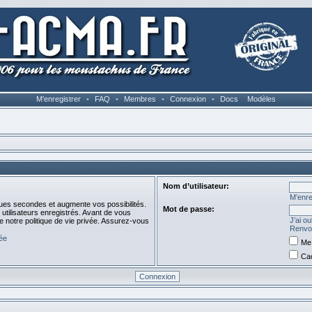
M’enregistrer
•
FAQ
•
Membres
•
Connexion
•
Docs
Modèles
Nom d’utilisateur:
M’enre
ues secondes et augmente vos possibilités.
Mot de passe:
utilisateurs enregistrés. Avant de vous
J’ai o
de notre politique de vie privée. Assurez-vous
Renvoy
vée
Me 
Cac