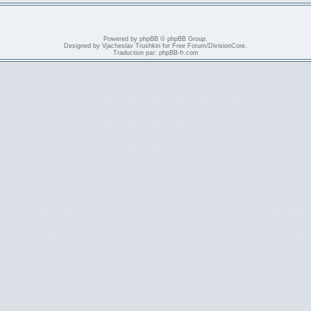
Powered by
phpBB
© phpBB Group.
Designed by
Vjacheslav Trushkin
for
Free Forum
/
DivisionCore
.
Traduction par:
phpBB-fr.com