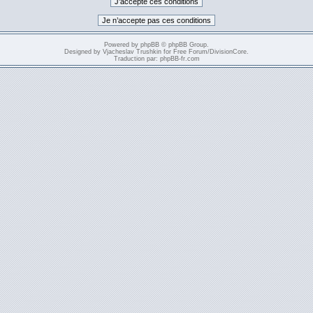
Powered by
phpBB
© phpBB Group.
Designed by
Vjacheslav Trushkin
for
Free Forum
/
DivisionCore
.
Traduction par:
phpBB-fr.com