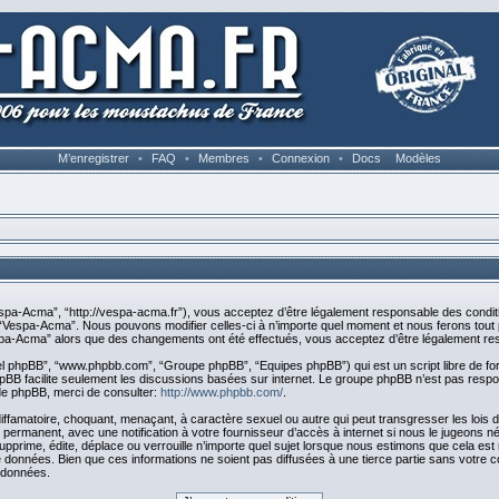
M’enregistrer
•
FAQ
•
Membres
•
Connexion
•
Docs
Modèles
espa-Acma”, “http://vespa-acma.fr”), vous acceptez d’être légalement responsable des condit
s “Vespa-Acma”. Nous pouvons modifier celles-ci à n’importe quel moment et nous ferons tout p
espa-Acma” alors que des changements ont été effectués, vous acceptez d’être légalement res
iciel phpBB”, “www.phpbb.com”, “Groupe phpBB”, “Equipes phpBB”) qui est un script libre de fo
 phpBB facilite seulement les discussions basées sur internet. Le groupe phpBB n’est pas r
de phpBB, merci de consulter:
http://www.phpbb.com/
.
iffamatoire, choquant, menaçant, à caractère sexuel ou autre qui peut transgresser les lois
 permanent, avec une notification à votre fournisseur d’accès à internet si nous le jugeons 
ime, édite, déplace ou verrouille n’importe quel sujet lorsque nous estimons que cela est né
 données. Bien que ces informations ne soient pas diffusées à une tierce partie sans votre
 données.