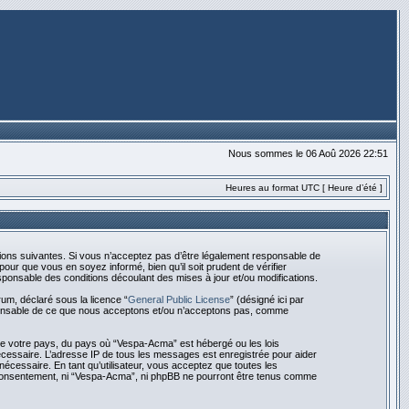
Nous sommes le 06 Aoû 2026 22:51
Heures au format UTC [ Heure d’été ]
ions suivantes. Si vous n’acceptez pas d’être légalement responsable de
our que vous en soyez informé, bien qu’il soit prudent de vérifier
ponsable des conditions découlant des mises à jour et/ou modifications.
rum, déclaré sous la licence “
General Public License
” (désigné ici par
esponsable de ce que nous acceptons et/ou n’acceptons pas, comme
 de votre pays, du pays où “Vespa-Acma” est hébergé ou les lois
nécessaire. L’adresse IP de tous les messages est enregistrée pour aider
cessaire. En tant qu’utilisateur, vous acceptez que toutes les
 consentement, ni “Vespa-Acma”, ni phpBB ne pourront être tenus comme