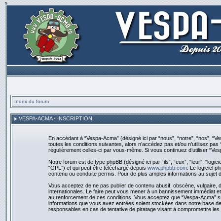
s
Index du forum
VESPA-ACMA - INSCRIPTION
En accédant à “Vespa-Acma” (désigné ici par “nous”, “notre”, “nos”, “V
toutes les conditions suivantes, alors n’accédez pas et/ou n’utilisez pa
régulièrement celles-ci par vous-même. Si vous continuez d’utiliser “V
Notre forum est de type phpBB (désigné ici par “ils”, “eux”, “leur”, “log
“GPL”) et qui peut être téléchargé depuis
www.phpbb.com
. Le logiciel
contenu ou conduite permis. Pour de plus amples informations au sujet 
Vous acceptez de ne pas publier de contenu abusif, obscène, vulgaire, d
internationales. Le faire peut vous mener à un bannissement immédiat et
au renforcement de ces conditions. Vous acceptez que “Vespa-Acma” suppr
informations que vous avez entrées soient stockées dans notre base de
responsables en cas de tentative de piratage visant à compromettre les