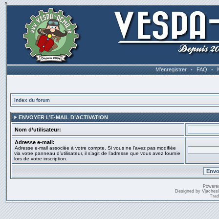
s
M’enregistrer
•
FAQ
•
Index du forum
ENVOYER L’E-MAIL D’ACTIVATION
Nom d’utilisateur:
Adresse e-mail:
Adresse e-mail associée à votre compte. Si vous ne l’avez pas modifiée
via votre panneau d’utilisateur, il s’agit de l’adresse que vous avez fournie
lors de votre inscription.
Powere
Designed by
Vjaches
Trad