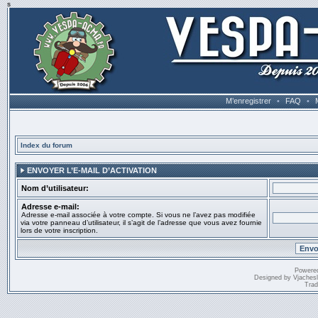
s
M’enregistrer
•
FAQ
•
Index du forum
ENVOYER L’E-MAIL D’ACTIVATION
Nom d’utilisateur:
Adresse e-mail:
Adresse e-mail associée à votre compte. Si vous ne l’avez pas modifiée
via votre panneau d’utilisateur, il s’agit de l’adresse que vous avez fournie
lors de votre inscription.
Powere
Designed by
Vjaches
Trad