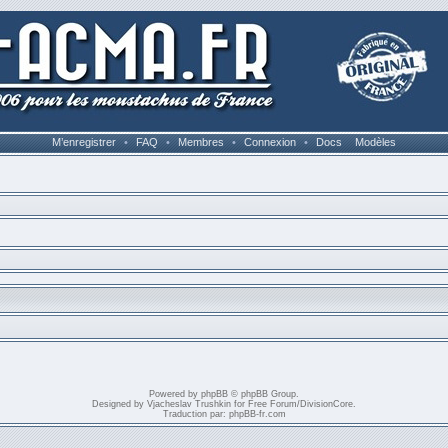
M’enregistrer
•
FAQ
•
Membres
•
Connexion
•
Docs
Modèles
Powered by
phpBB
© phpBB Group.
Designed by
Vjacheslav Trushkin
for
Free Forum
/
DivisionCore
.
Traduction par:
phpBB-fr.com