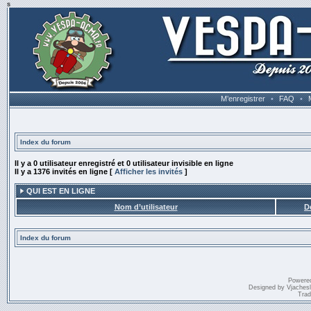
s
M’enregistrer
•
FAQ
•
Index du forum
Il y a 0 utilisateur enregistré et 0 utilisateur invisible en ligne
Il y a 1376 invités en ligne [
Afficher les invités
]
QUI EST EN LIGNE
Nom d’utilisateur
D
Index du forum
Powere
Designed by
Vjaches
Trad