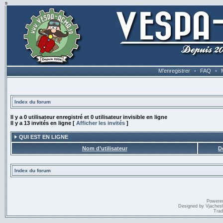
s
M’enregistrer
•
FAQ
•
Index du forum
Il y a 0 utilisateur enregistré et 0 utilisateur invisible en ligne
Il y a 13 invités en ligne [
Afficher les invités
]
QUI EST EN LIGNE
Nom d’utilisateur
D
Index du forum
Powere
Designed by
Vjaches
Trad